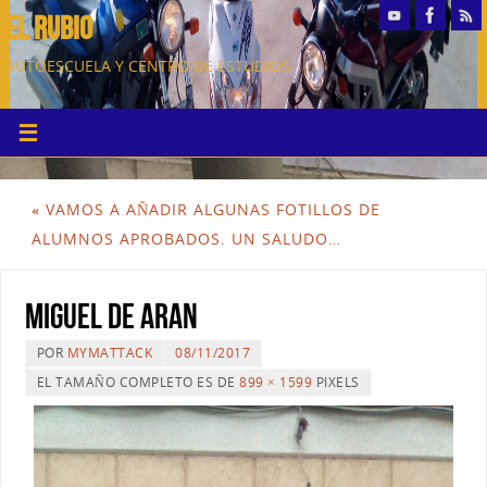
EL RUBIO
AUTOESCUELA Y CENTRO DE ESTUDIOS
«
VAMOS A AÑADIR ALGUNAS FOTILLOS DE
ALUMNOS APROBADOS. UN SALUDO…
Miguel de Aran
POR
MYMATTACK
08/11/2017
EL TAMAÑO COMPLETO ES DE
899 × 1599
PIXELS