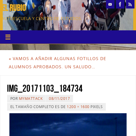
EL RUBIO
AUTOESCUELA Y CENTRO DE ESTUDIOS
«
VAMOS A AÑADIR ALGUNAS FOTILLOS DE
ALUMNOS APROBADOS. UN SALUDO…
IMG_20171103_184734
POR
MYMATTACK
08/11/2017
EL TAMAÑO COMPLETO ES DE
1200 × 1600
PIXELS