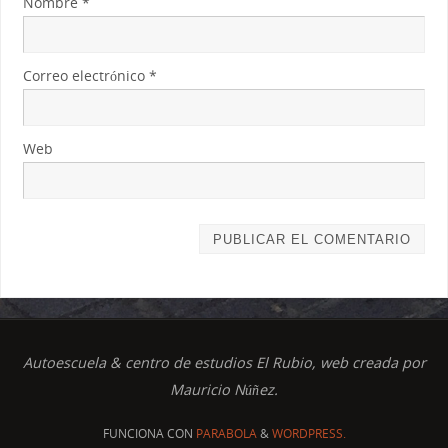
Nombre
*
Correo electrónico
*
Web
Autoescuela & centro de estudios El Rubio, web creada por
Mauricio Núñez.
FUNCIONA CON
PARABOLA
&
WORDPRESS.