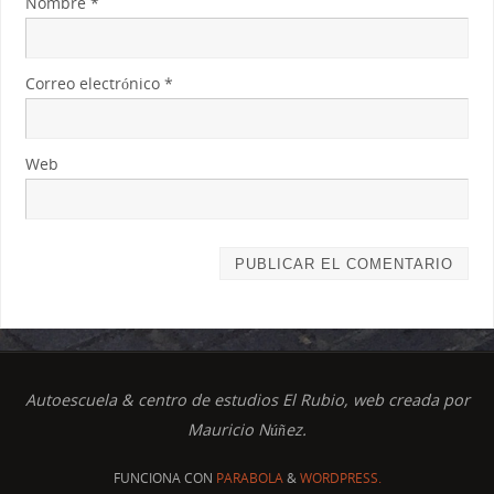
Nombre
*
Correo electrónico
*
Web
Autoescuela & centro de estudios El Rubio, web creada por
Mauricio Núñez.
FUNCIONA CON
PARABOLA
&
WORDPRESS.