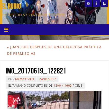
EL RUBIO
AUTOESCUELA Y CENTRO DE ESTUDIOS
«
JUAN LUIS DESPUÉS DE UNA CALUROSA PRÁCTICA
DE PERMISO A2
IMG_20170619_122821
POR
MYMATTACK
24/06/2017
EL TAMAÑO COMPLETO ES DE
1200 × 1600
PIXELS